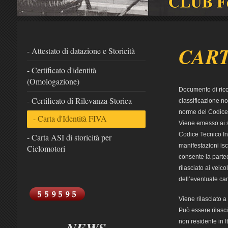
CART
- Attestato di datazione e Storicità
- Certificato d'identità
(Omologazione)
Documento di ricon
- Certificato di Rilevanza Storica
classificazione no
norme del Codice T
- Carta d'Identità FIVA
Viene emesso ai se
Codice Tecnico In
- Carta ASI di storicità per
manifestazioni isc
Ciclomotori
consente la parte
rilasciato ai veic
dell’eventuale cam
Viene rilasciato a
Può essere rilasc
non residente in I