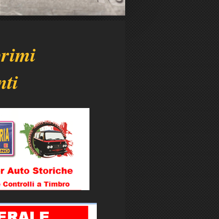
primi
nti