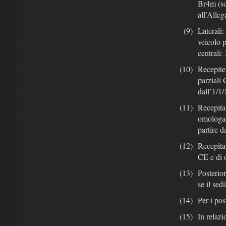
Br4m (sol
all’Alle
(9)
Laterali:
veicolo p
centrali
(10)
Recepite
parziali 
dall’1/1
(11)
Recepita 
omologaz
partire d
(12)
Recepita
CE e di 
(13)
Posterio
se il sed
(14)
Per i pos
(15)
In relazi