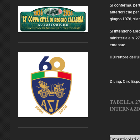
Si conferma, perta
anteriori che per 
giugno 1976, sian
Si intendono abro
ministeriale n. 2
emanate.
Il Direttore dell’
Dr. ing. Ciro Esp
TABELLA 2
INTERNAZI
Immatricolati 