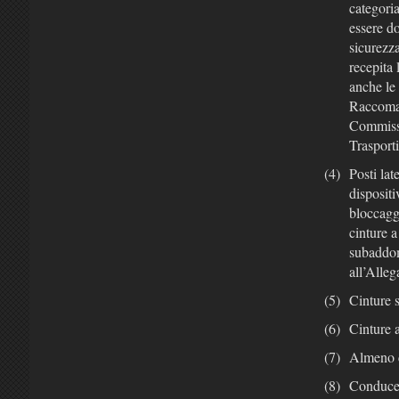
categori
essere do
sicurezza
recepita 
anche le
Raccoman
Commissi
Trasport
(4)
Posti lat
dispositi
bloccaggi
cinture a
subaddomi
all’Alleg
(5)
Cinture 
(6)
Cinture a
(7)
Almeno c
(8)
Conducent