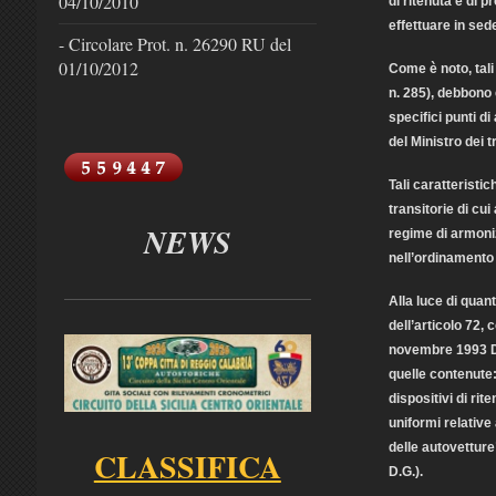
04/10/2010
di ritenuta e di p
effettuare in sede
- Circolare Prot. n. 26290 RU del
01/10/2012
Come è noto, tali
n. 285), debbono 
specifici punti di
del Ministro dei t
Tali caratteristi
transitorie di cui
NEWS
regime di armoni
nell’ordinamento 
Alla luce di quan
dell’articolo 72,
novembre 1993 D.
quelle contenute:
dispositivi di ri
uniformi relative
delle autovetture
CLASSIFICA
D.G.).