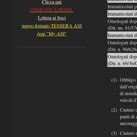
Clicca qui
Immatricolati 
COMUNICAZIONE
Immatricolati d
Lettera ai Soci
Omologati dop
nuovo formato TESSERA ASI
(Dir. nn. 81/5
App "My ASI"
Immatricolati 
Omologati dop
(Dir. n. 90/62
Omologati dop
(Dir. n. 69/36/
(1)
Obbligo i
dall’orig
di instal
veicoli d
(2)
Cinture d
punti di 
ancoragg
(3)
Cinture a